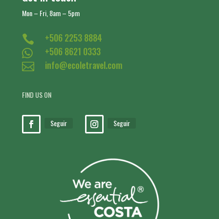
Mon – Fri, 8am – 5pm
+506 2253 8884

+506 8621 0333

info@ecoletravel.com

FIND US ON
Seguir
Seguir