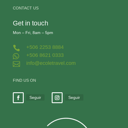
CONTACT US
Get in touch
Mon – Fri, 8am – 5pm
+506 2253 8884

+506 8621 0333

info@ecoletravel.com

FIND US ON
Seguir
Seguir